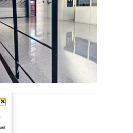
m
 auf
t,