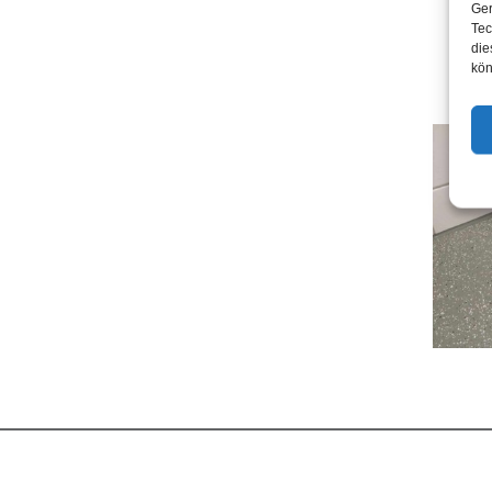
Gewe
Ger
Tec
Metz
die
Tief
kön