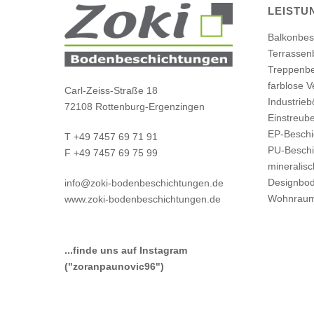
LEISTU
Balkonbes
Terrassen
Treppenbe
farblose V
Carl-Zeiss-Straße 18
Industrie
72108 Rottenburg-Ergenzingen
Einstreub
EP-Beschi
T +49 7457 69 71 91
PU-Beschi
F +49 7457 69 75 99
mineralis
Designbo
info@zoki-bodenbeschichtungen.de
Wohnraum
www.zoki-bodenbeschichtungen.de
...finde uns auf Instagram
("zoranpaunovic96")