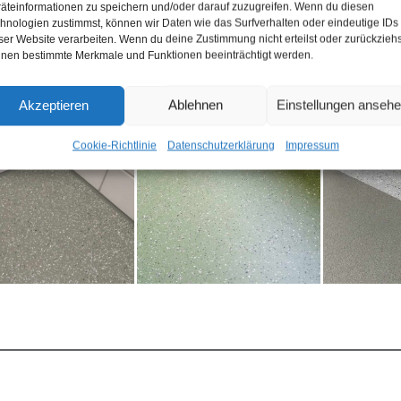
rbe- und Industriehallen
leicht z
äteinformationen zu speichern und/oder darauf zuzugreifen. Wenn du diesen
hnologien zustimmst, können wir Daten wie das Surfverhalten oder eindeutige IDs
gereien, Großküchen, Getränkeindustrie
staubfr
ser Website verarbeiten. Wenn du deine Zustimmung nicht erteilst oder zurückziehs
garagen
rutsch
nen bestimmte Merkmale und Funktionen beeinträchtigt werden.
Akzeptieren
Ablehnen
Einstellungen anseh
Cookie-Richtlinie
Datenschutzerklärung
Impressum