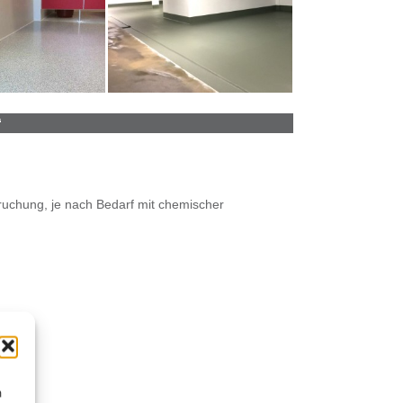
“
uchung, je nach Bedarf mit chemischer
e
s
m