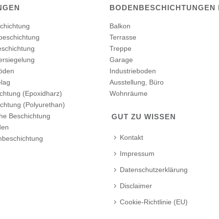
NGEN
BODENBESCHICHTUNGEN
chichtung
Balkon
beschichtung
Terrasse
schichtung
Treppe
ersiegelung
Garage
böden
Industrieboden
elag
Ausstellung, Büro
chtung (Epoxidharz)
Wohnräume
chtung (Polyurethan)
che Beschichtung
GUT ZU WISSEN
den
Kontakt
beschichtung
Impressum
Datenschutzerklärung
Disclaimer
Cookie-Richtlinie (EU)