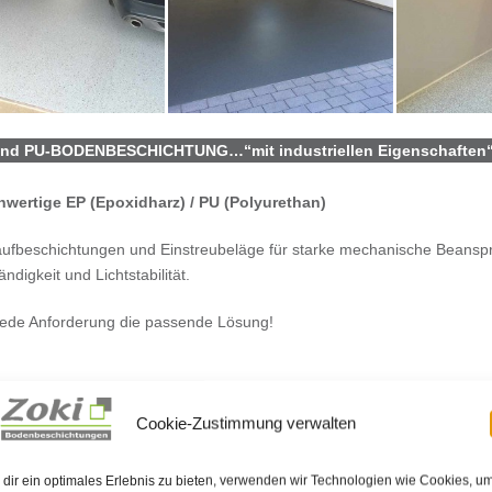
und PU-BODENBESCHICHTUNG…“mit industriellen Eigenschaften
wertige EP (Epoxidharz) / PU (Polyurethan)
aufbeschichtungen und Einstreubeläge für starke mechanische Beanspr
ndigkeit und Lichtstabilität.
jede Anforderung die passende Lösung!
Cookie-Zustimmung verwalten
atzgebiete
Vorteil
gen, Keller- und Werkstatträume
fugenlo
dir ein optimales Erlebnis zu bieten, verwenden wir Technologien wie Cookies, u