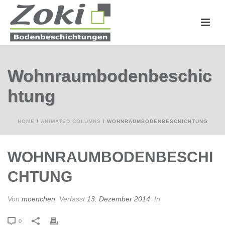
Wohnraumbodenbeschic
htung
HOME
/
ANIMATED COLUMNS
/ WOHNRAUMBODENBESCHICHTUNG
WOHNRAUMBODENBESCHI
CHTUNG
Von
moenchen
Verfasst
13. Dezember 2014
In
0