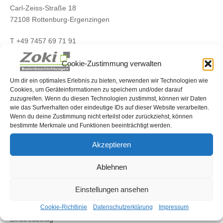
Carl-Zeiss-Straße 18
72108 Rottenburg-Ergenzingen
T +49 7457 69 71 91
F +49 7457 69 75 99
Cookie-Zustimmung verwalten
info@zoki-bodenbeschichtungen.de
Um dir ein optimales Erlebnis zu bieten, verwenden wir Technologien wie
www.zoki-bodenbeschichtungen.de
Cookies, um Geräteinformationen zu speichern und/oder darauf
zuzugreifen. Wenn du diesen Technologien zustimmst, können wir Daten
wie das Surfverhalten oder eindeutige IDs auf dieser Website verarbeiten.
Wenn du deine Zustimmung nicht erteilst oder zurückziehst, können
...finde uns auf Instagram ("zoranpaunovic96")
bestimmte Merkmale und Funktionen beeinträchtigt werden.
LEISTUNGEN
Akzeptieren
Balkonbeschichtung
Ablehnen
Terrassenbeschichtung
Treppenbeschichtung
Einstellungen ansehen
farblose Versiegelung
Cookie-Richtlinie
Datenschutzerklärung
Impressum
Industrieböden
Einstreubelag