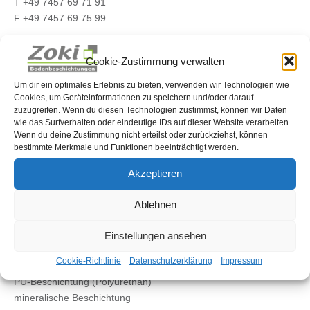
T +49 7457 69 71 91
F +49 7457 69 75 99
info@zoki-bodenbeschichtungen.de
Cookie-Zustimmung verwalten
www.zoki-bodenbeschichtungen.de
Um dir ein optimales Erlebnis zu bieten, verwenden wir Technologien wie
Cookies, um Geräteinformationen zu speichern und/oder darauf
zuzugreifen. Wenn du diesen Technologien zustimmst, können wir Daten
...finde uns auf Instagram ("zoranpaunovic96")
wie das Surfverhalten oder eindeutige IDs auf dieser Website verarbeiten.
Wenn du deine Zustimmung nicht erteilst oder zurückziehst, können
LEISTUNGEN
bestimmte Merkmale und Funktionen beeinträchtigt werden.
Balkonbeschichtung
Akzeptieren
Terrassenbeschichtung
Treppenbeschichtung
Ablehnen
farblose Versiegelung
Industrieböden
Einstellungen ansehen
Einstreubelag
Cookie-Richtlinie
Datenschutzerklärung
Impressum
EP-Beschichtung (Epoxidharz)
PU-Beschichtung (Polyurethan)
mineralische Beschichtung