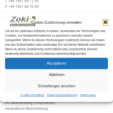
T +49 7457 69 71 91
F +49 7457 69 75 99
info@zoki-bodenbeschichtungen.de
Cookie-Zustimmung verwalten
www.zoki-bodenbeschichtungen.de
Um dir ein optimales Erlebnis zu bieten, verwenden wir Technologien wie
Cookies, um Geräteinformationen zu speichern und/oder darauf
zuzugreifen. Wenn du diesen Technologien zustimmst, können wir Daten
...finde uns auf Instagram ("zoranpaunovic96")
wie das Surfverhalten oder eindeutige IDs auf dieser Website verarbeiten.
Wenn du deine Zustimmung nicht erteilst oder zurückziehst, können
LEISTUNGEN
bestimmte Merkmale und Funktionen beeinträchtigt werden.
Balkonbeschichtung
Akzeptieren
Terrassenbeschichtung
Treppenbeschichtung
Ablehnen
farblose Versiegelung
Industrieböden
Einstellungen ansehen
Einstreubelag
Cookie-Richtlinie
Datenschutzerklärung
Impressum
EP-Beschichtung (Epoxidharz)
PU-Beschichtung (Polyurethan)
mineralische Beschichtung